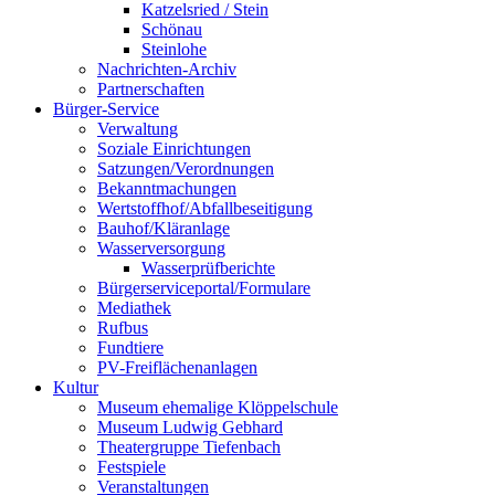
Katzelsried / Stein
Schönau
Steinlohe
Nachrichten-Archiv
Partnerschaften
Bürger-Service
Verwaltung
Soziale Einrichtungen
Satzungen/Verordnungen
Bekanntmachungen
Wertstoffhof/Abfallbeseitigung
Bauhof/Kläranlage
Wasserversorgung
Wasserprüfberichte
Bürgerserviceportal/Formulare
Mediathek
Rufbus
Fundtiere
PV-Freiflächenanlagen
Kultur
Museum ehemalige Klöppelschule
Museum Ludwig Gebhard
Theatergruppe Tiefenbach
Festspiele
Veranstaltungen