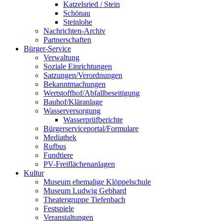
Katzelsried / Stein
Schönau
Steinlohe
Nachrichten-Archiv
Partnerschaften
Bürger-Service
Verwaltung
Soziale Einrichtungen
Satzungen/Verordnungen
Bekanntmachungen
Wertstoffhof/Abfallbeseitigung
Bauhof/Kläranlage
Wasserversorgung
Wasserprüfberichte
Bürgerserviceportal/Formulare
Mediathek
Rufbus
Fundtiere
PV-Freiflächenanlagen
Kultur
Museum ehemalige Klöppelschule
Museum Ludwig Gebhard
Theatergruppe Tiefenbach
Festspiele
Veranstaltungen