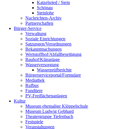
Katzelsried / Stein
Schönau
Steinlohe
Nachrichten-Archiv
Partnerschaften
Bürger-Service
Verwaltung
Soziale Einrichtungen
Satzungen/Verordnungen
Bekanntmachungen
Wertstoffhof/Abfallbeseitigung
Bauhof/Kläranlage
Wasserversorgung
Wasserprüfberichte
Bürgerserviceportal/Formulare
Mediathek
Rufbus
Fundtiere
PV-Freiflächenanlagen
Kultur
Museum ehemalige Klöppelschule
Museum Ludwig Gebhard
Theatergruppe Tiefenbach
Festspiele
Veranstaltungen