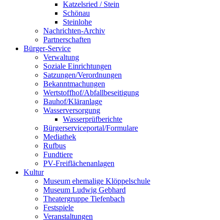
Katzelsried / Stein
Schönau
Steinlohe
Nachrichten-Archiv
Partnerschaften
Bürger-Service
Verwaltung
Soziale Einrichtungen
Satzungen/Verordnungen
Bekanntmachungen
Wertstoffhof/Abfallbeseitigung
Bauhof/Kläranlage
Wasserversorgung
Wasserprüfberichte
Bürgerserviceportal/Formulare
Mediathek
Rufbus
Fundtiere
PV-Freiflächenanlagen
Kultur
Museum ehemalige Klöppelschule
Museum Ludwig Gebhard
Theatergruppe Tiefenbach
Festspiele
Veranstaltungen