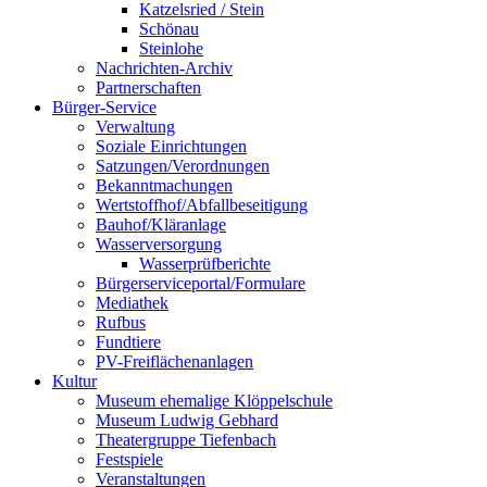
Katzelsried / Stein
Schönau
Steinlohe
Nachrichten-Archiv
Partnerschaften
Bürger-Service
Verwaltung
Soziale Einrichtungen
Satzungen/Verordnungen
Bekanntmachungen
Wertstoffhof/Abfallbeseitigung
Bauhof/Kläranlage
Wasserversorgung
Wasserprüfberichte
Bürgerserviceportal/Formulare
Mediathek
Rufbus
Fundtiere
PV-Freiflächenanlagen
Kultur
Museum ehemalige Klöppelschule
Museum Ludwig Gebhard
Theatergruppe Tiefenbach
Festspiele
Veranstaltungen